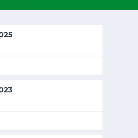
025
023