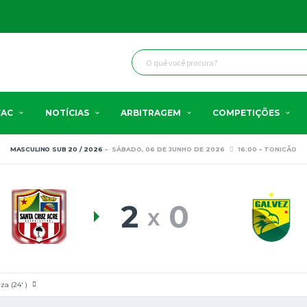
FAC
NOTÍCIAS
ARBITRAGEM
COMPETIÇÕES
MASCULINO SUB 20 / 2026
SÁBADO, 06 DE JUNHO DE 2026
16:00
TONICÃO
2
0
za (24' )