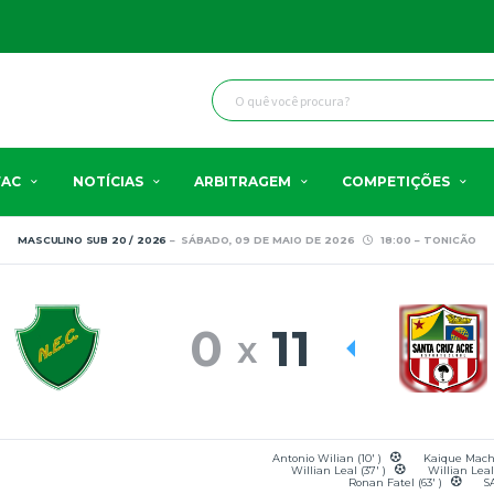
FAC
NOTÍCIAS
ARBITRAGEM
COMPETIÇÕES
MASCULINO SUB 20 / 2026
SÁBADO, 09 DE MAIO DE 2026
18:00
TONICÃO
0
11
Antonio Wilian (10' )
Kaique Macha
Willian Leal (37' )
Willian Leal
Ronan Fatel (63' )
S