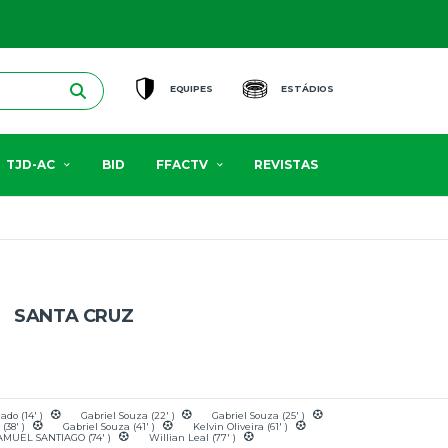
EQUIPES
ESTÁDIOS
TJD-AC
BID
FFACTV
REVISTAS
SANTA CRUZ
do (14' )
Gabriel Souza (22' )
Gabriel Souza (25' )
 (38' )
Gabriel Souza (41' )
Kelvin Oliveira (61' )
AMUEL SANTIAGO (74' )
Willian Leal (77' )