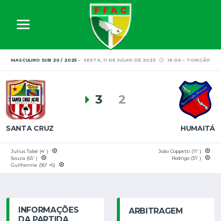
MASCULINO SUB 20 / 2025
SEXTA, 11 DE JULHO DE 2025
16:00
TONICÃO
3
2
SANTA CRUZ
HUMAITÁ
Julius Tabé (4' )
João Coppetti (11' )
Souza (65' )
Rodrigo (31' )
Guilherme (90' +6)
INFORMAÇÕES
ARBITRAGEM
DA PARTIDA