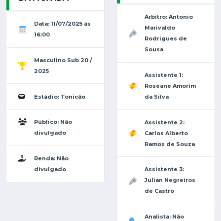
Árbitro: Antonio
Data: 11/07/2025 às
Marivaldo
16:00
Rodrigues de
Sousa
Masculino Sub 20 /
2025
Assistente 1:
Roseane Amorim
Estádio: Tonicão
da Silva
Público: Não
Assistente 2:
divulgado
Carlos Alberto
Ramos de Souza
Renda: Não
divulgado
Assistente 3:
Julian Negreiros
de Castro
Analista: Não