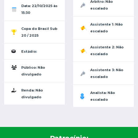
Árbitro: Não
Data: 22/10/2025 às
escalado
15:30
Assistente 1: Não
Copa do Brasil Sub
escalado
20 / 2025
Assistente 2: Não
Estádio:
escalado
Público: Não
Assistente 3: Não
divulgado
escalado
Renda: Não
Analista: Não
divulgado
escalado