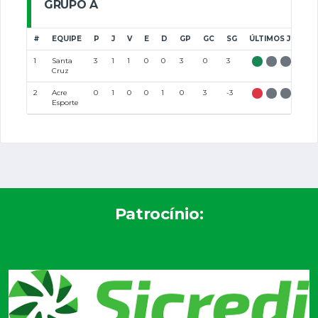
GRUPO A
#
EQUIPE
P
J
V
E
D
GP
GC
SG
ÚLTIMOS JOGOS
1
Santa
3
1
1
0
0
3
0
3
Cruz
2
Acre
0
1
0
0
1
0
3
-3
Esporte
Patrocínio: