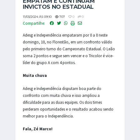
EMPATAM E CONTINUAM
INVICTOS NO ESTADUAL
11/03/2024 ÀS 09:10
707
0
0
Compartilhe:
Adesg e Independência empataram por 0 a 0 neste
domingo, 10, no Florestão, em um confronto válido
pelo primeiro turno do Campeonato Estadual. O Leão
soma 2 pontos e segue sem vencer e o Tricolor é vice-
líder do grupo A com 4 pontos.
Muita chuva
Adesg e Independência disputam boa parte do
confronto com muita chuva e isso ampliou a
dificuldade para as duas equipes. Os dois times
perderam oportunidades e o resultado acabou sendo
melhor para o Independência.
Fala, Zé Marco!